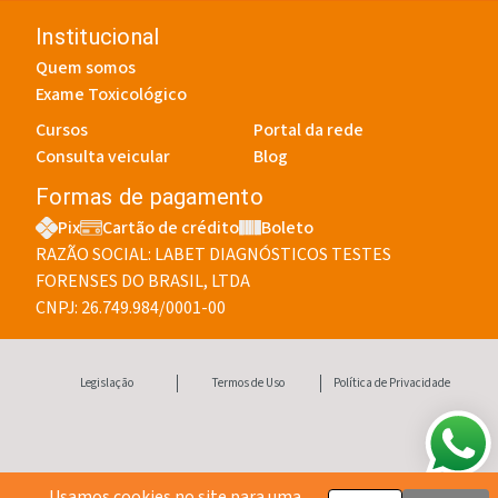
Institucional
Quem somos
Exame Toxicológico
Cursos
Portal da rede
Consulta veicular
Blog
Formas de pagamento
Pix
Cartão de crédito
Boleto
RAZÃO SOCIAL: LABET DIAGNÓSTICOS TESTES
FORENSES DO BRASIL, LTDA
CNPJ: 26.749.984/0001-00
Legislação
Termos de Uso
Política de Privacidade
Usamos cookies no site para uma